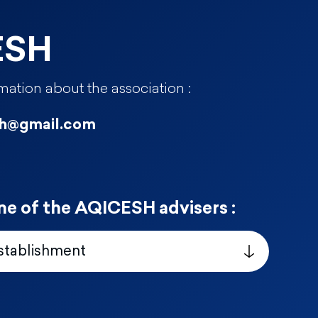
ESH
mation about the association :
sh@gmail.com
ne of the AQICESH advisers :
stablishment