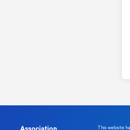
Association
This website h