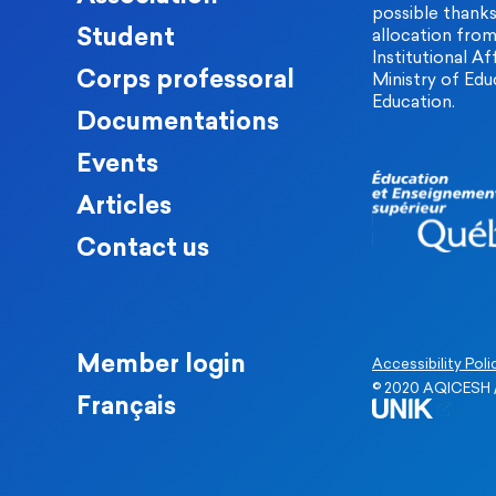
possible thanks 
Student
allocation fro
Institutional Af
Corps professoral
Ministry of Edu
Education.
Documentations
Events
Articles
Contact us
Member login
Accessibility Poli
© 2020 AQICESH /
Français