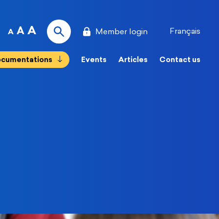
A
A
Français
Member login
A
cumentations
Events
Articles
Contact us