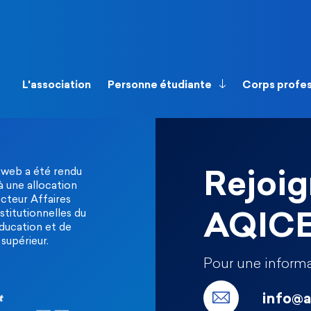
L'association
Personne étudiante
Corps profe
 web a été rendu
Rejoig
à une allocation
ecteur Affaires
stitutionnelles du
AQIC
Éducation et de
supérieur.
Pour une informa
info@a