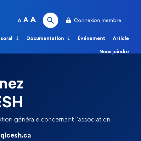
A
A
Connexion membre
A
ssoral
Documentation
Événement
Article
Nous joindre
nez
ESH
tion générale concernant l’association
qicesh.ca