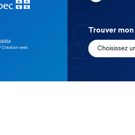
Trouver mon 
ibilité
 Création web :
Choisissez u