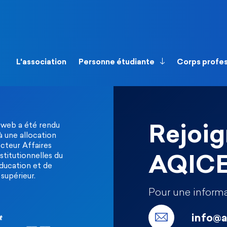
L'association
Personne étudiante
Corps profe
 web a été rendu
Rejoig
à une allocation
ecteur Affaires
stitutionnelles du
AQIC
Éducation et de
supérieur.
Pour une informa
info@a