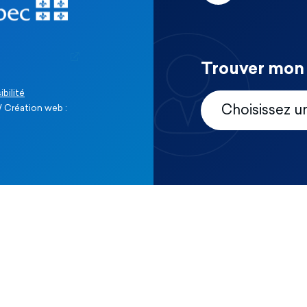
Trouver mon 
ibilité
 Création web :
Choisissez u