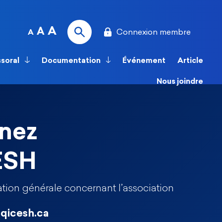
A
A
Connexion membre
A
ssoral
Documentation
Événement
Article
Nous joindre
nez
ESH
tion générale concernant l’association
qicesh.ca