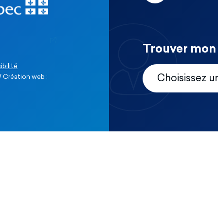
Trouver mon 
ibilité
 Création web :
Choisissez u