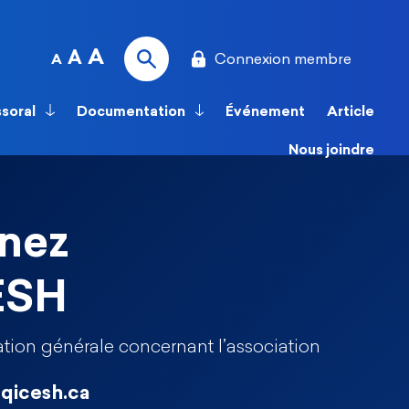
A
A
Connexion membre
A
ssoral
Documentation
Événement
Article
Nous joindre
nez
ESH
tion générale concernant l’association
qicesh.ca