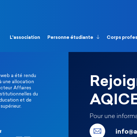
L'association
Personne étudiante
Corps profe
 web a été rendu
Rejoig
à une allocation
ecteur Affaires
stitutionnelles du
AQIC
Éducation et de
supérieur.
Pour une informa
info@a