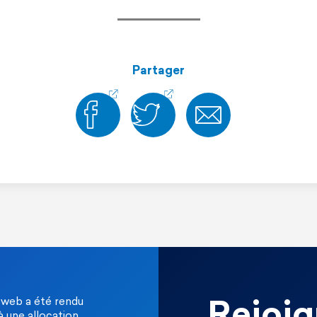
Partager
 web a été rendu
Rejoig
à une allocation