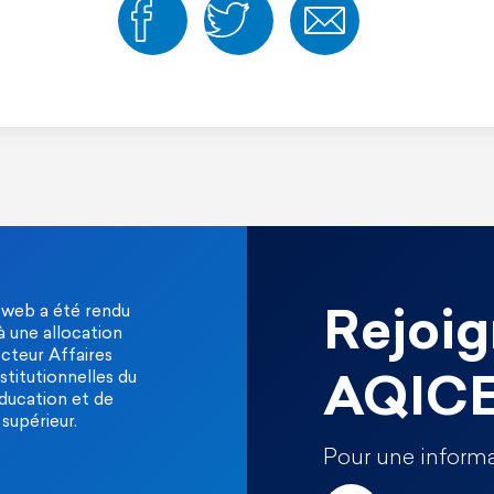
 web a été rendu
Rejoig
à une allocation
ecteur Affaires
stitutionnelles du
AQIC
Éducation et de
supérieur.
Pour une informa