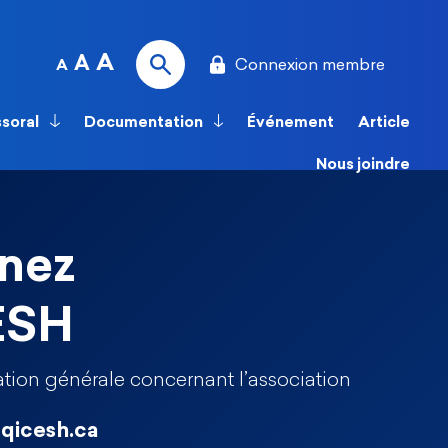
A
A
Connexion membre
A
ssoral
Documentation
Événement
Article
Nous joindre
nez
ESH
tion générale concernant l’association
qicesh.ca