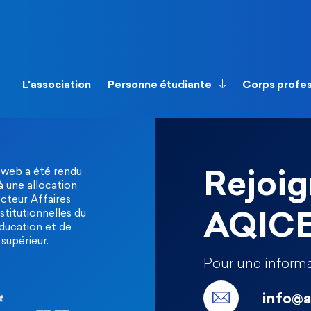
L'association
Personne étudiante
Corps profe
 web a été rendu
Rejoig
à une allocation
ecteur Affaires
stitutionnelles du
AQIC
Éducation et de
supérieur.
Pour une informa
info@a