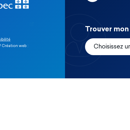
Trouver mon 
ibilité
 Création web :
Choisissez u