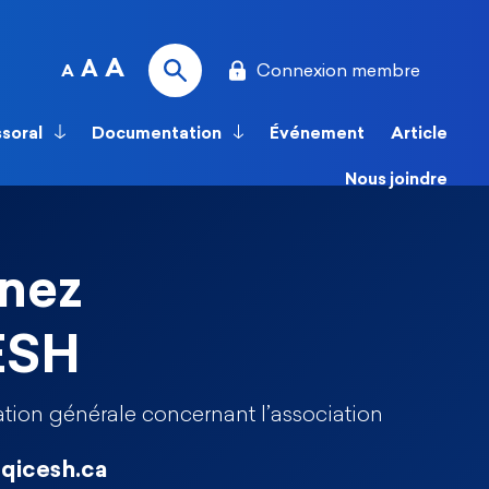
A
A
Connexion membre
A
ssoral
Documentation
Événement
Article
Nous joindre
nez
ESH
tion générale concernant l’association
qicesh.ca