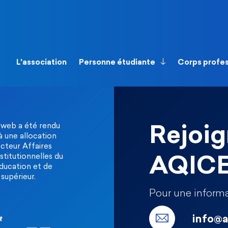
L'association
Personne étudiante
Corps profe
 web a été rendu
Rejoig
à une allocation
ecteur Affaires
stitutionnelles du
AQIC
Éducation et de
supérieur.
Pour une informa
info@a