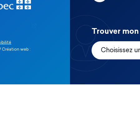
Trouver mon 
ibilité
 Création web :
Choisissez u